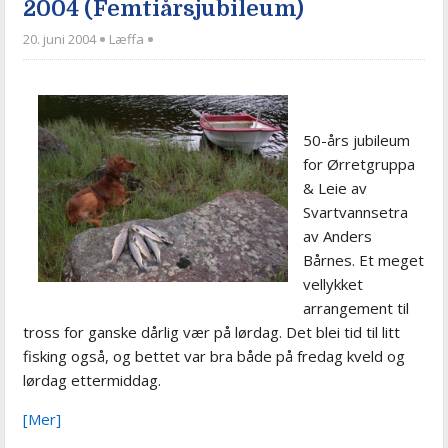
2004 (Femtiårsjubileum)
20. juni 2004
Læffa
50-års jubileum
for Ørretgruppa
& Leie av
Svartvannsetra
av Anders
Bårnes. Et meget
vellykket
arrangement til
tross for ganske dårlig vær på lørdag. Det blei tid til litt
fisking også, og bettet var bra både på fredag kveld og
lørdag ettermiddag.
[Mer]