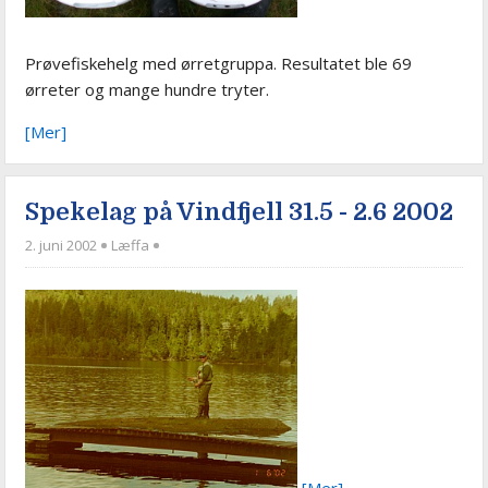
Prøvefiskehelg med ørretgruppa. Resultatet ble 69
ørreter og mange hundre tryter.
[Mer]
Spekelag på Vindfjell 31.5 - 2.6 2002
2. juni 2002
Læffa
[Mer]