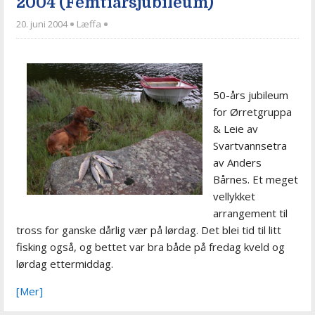
2004 (Femtiårsjubileum)
20. juni 2004
Læffa
50-års jubileum
for Ørretgruppa
& Leie av
Svartvannsetra
av Anders
Bårnes. Et meget
vellykket
arrangement til
tross for ganske dårlig vær på lørdag. Det blei tid til litt
fisking også, og bettet var bra både på fredag kveld og
lørdag ettermiddag.
[Mer]