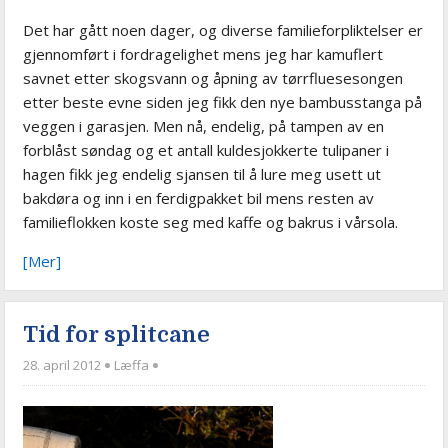
Det har gått noen dager, og diverse familieforpliktelser er
gjennomført i fordragelighet mens jeg har kamuflert
savnet etter skogsvann og åpning av tørrfluesesongen
etter beste evne siden jeg fikk den nye bambusstanga på
veggen i garasjen. Men nå, endelig, på tampen av en
forblåst søndag og et antall kuldesjokkerte tulipaner i
hagen fikk jeg endelig sjansen til å lure meg usett ut
bakdøra og inn i en ferdigpakket bil mens resten av
familieflokken koste seg med kaffe og bakrus i vårsola.
[Mer]
Tid for splitcane
28. april 2012
Læffa